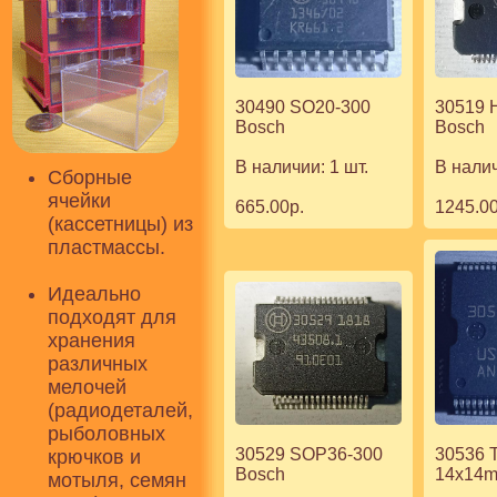
30519
30490 SO20-300
Bosch
Bosch
В налич
В наличии: 1 шт.
Сборные
ячейки
1245.00
665.00р.
(кассетницы) из
пластмассы.
Идеально
подходят для
хранения
различных
мелочей
(радиодеталей,
рыболовных
30536 
30529 SOP36-300
крючков и
14x14m
Bosch
мотыля, семян