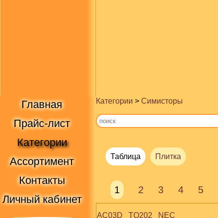
Категории
>
Симисторы
Главная
Прайс-лист
Категории
Таблица
Плитка
Ассортимент
Контакты
1
2
3
4
5
Личный кабинет
AC03D   TO202   NEC