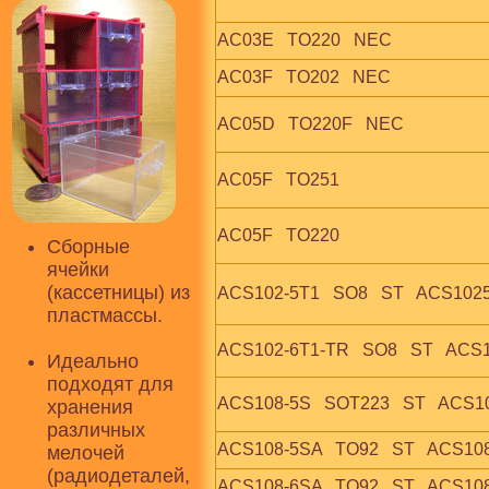
AC03E   TO220   NEC
AC03F   TO202   NEC
AC05D   TO220F   NEC
AC05F   TO251
AC05F   TO220
Сборные
ячейки
(кассетницы) из
ACS102-5T1   SO8   ST   ACS102
пластмассы.
ACS102-6T1-TR   SO8   ST   ACS
Идеально
подходят для
ACS108-5S   SOT223   ST   ACS
хранения
различных
ACS108-5SA   TO92   ST   ACS1
мелочей
(радиодеталей,
ACS108-6SA   TO92   ST   ACS1