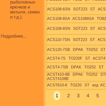
рыболовных
крючков и
ACS108-6SN   SOT223   ST   AC
мотыля, семян
и т.д.).
ACS108-8SA   ACS1088SA   TO92
ACS108-8SN   SOT223   ST   AC
Подробнее...
ACS110-7SN   SOT223   ST   AC
ACS120-7SB   DPAK   TO252   ST
ACST4-7S   TO220F   ST   ACST
ACST4-7SB   DPAK   TO252   ST
ACST410-8B   DPAK   TO252   STMic
ACST4108B
ACST610-8   TO220   ST   код  A
1
2
3
4
5