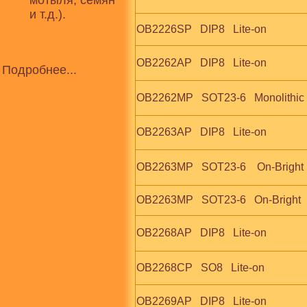
мотыля, семян
и т.д.).
OB2226SP   DIP8   Lite-on
OB2262AP   DIP8   Lite-on
Подробнее...
OB2262MP   SOT23-6   Monolithic 
OB2263AP   DIP8   Lite-on
OB2263MP   SOT23-6    On-Bright  
OB2263MP   SOT23-6   On-Bright   
OB2268AP   DIP8   Lite-on
OB2268CP   SO8   Lite-on
OB2269AP   DIP8   Lite-on