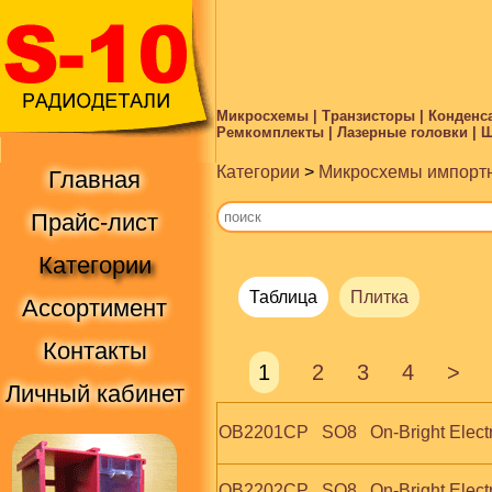
Микросхемы | Транзисторы | Конденса
Ремкомплекты | Лазерные головки | Ше
Категории
>
Микросхемы импорт
Главная
Прайс-лист
Категории
Таблица
Плитка
Ассортимент
Контакты
1
2
3
4
>
Личный кабинет
OB2201CP   SO8   On-Bright Elect
OB2202CP   SO8   On-Bright Elect