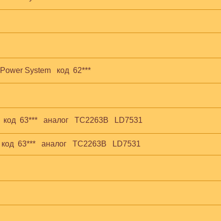
Power System   код  62***
 код  63***   аналог   TC2263B   LD7531
код  63***   аналог   TC2263B   LD7531