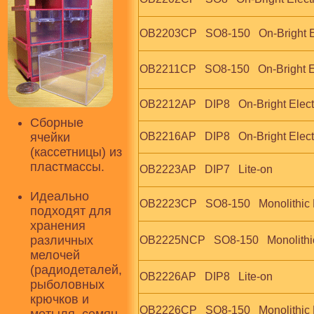
OB2203CP   SO8-150   On-Bright E
OB2211CP   SO8-150   On-Bright 
OB2212AP   DIP8   On-Bright Elect
Сборные
ячейки
OB2216AP   DIP8   On-Bright Elect
(кассетницы) из
пластмассы.
OB2223AP   DIP7   Lite-on
Идеально
OB2223CP   SO8-150   Monolithic
подходят для
хранения
различных
OB2225NCP   SO8-150   Monolithi
мелочей
(радиодеталей,
OB2226AP   DIP8   Lite-on
рыболовных
крючков и
OB2226CP   SO8-150   Monolithic