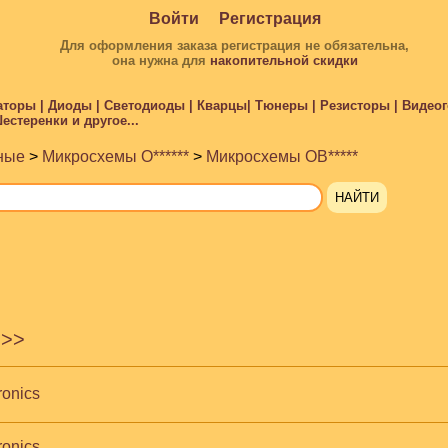
Войти
Регистрация
Для оформления заказа регистрация не обязательна,
она нужна для
накопительной скидки
торы | Диоды | Светодиоды | Кварцы| Тюнеры | Резисторы | Видеого
стеренки и другое...
ные
>
Микросхемы O******
>
Микросхемы OB*****
>>
ronics
ronics