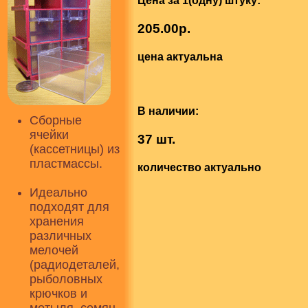
Цена за 1(одну) штуку:
205.00р.
цена актуальна
В наличии:
Сборные
ячейки
37 шт.
(кассетницы) из
пластмассы.
количество актуально
Идеально
подходят для
хранения
различных
мелочей
(радиодеталей,
рыболовных
крючков и