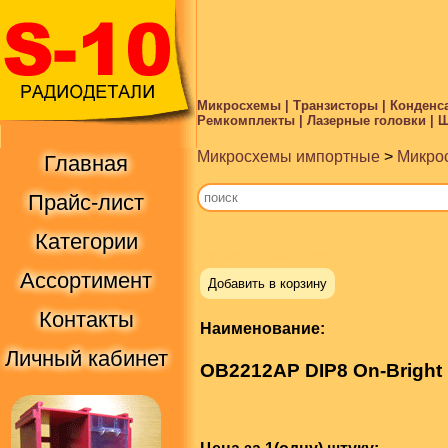
Микросхемы | Транзисторы | Конденса
Ремкомплекты | Лазерные головки | Ше
Микросхемы импортные
>
Микрос
Главная
Прайс-лист
Категории
Купить в Москве
Ассортимент
Добавить в корзину
Контакты
Наименование:
Личный кабинет
OB2212AP DIP8 On-Bright 