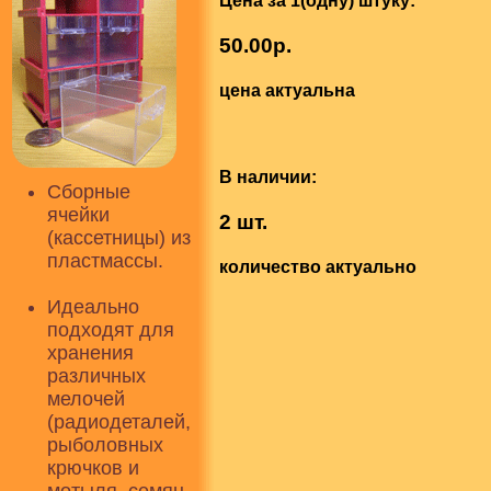
Цена за 1(одну) штуку:
50.00р.
цена актуальна
В наличии:
Сборные
ячейки
2 шт.
(кассетницы) из
пластмассы.
количество актуально
Идеально
подходят для
хранения
различных
мелочей
(радиодеталей,
рыболовных
крючков и