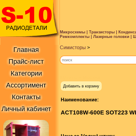
Микросхемы | Транзисторы | Конденса
Ремкомплекты | Лазерные головки | Ше
Симисторы
>
Главная
Прайс-лист
Категории
Купить в Москве
Ассортимент
Добавить в корзину
Контакты
Наименование:
Личный кабинет
ACT108W-600E SOT223 W