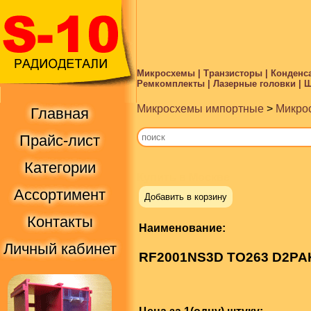
Микросхемы | Транзисторы | Конденса
Ремкомплекты | Лазерные головки | Ше
Микросхемы импортные
>
Микрос
Главная
Прайс-лист
Категории
Купить в Москве
Ассортимент
Добавить в корзину
Контакты
Наименование:
Личный кабинет
RF2001NS3D TO263 D2PA