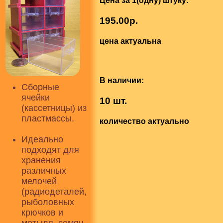
Цена за 1(одну) штуку:
195.00р.
цена актуальна
В наличии:
Сборные
ячейки
10 шт.
(кассетницы) из
пластмассы.
количество актуально
Идеально
подходят для
хранения
различных
мелочей
(радиодеталей,
рыболовных
крючков и