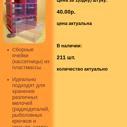
Цена за 1(одну) штуку:
40.00р.
цена актуальна
В наличии:
Сборные
ячейки
211 шт.
(кассетницы) из
пластмассы.
количество актуально
Идеально
подходят для
хранения
различных
мелочей
(радиодеталей,
рыболовных
крючков и