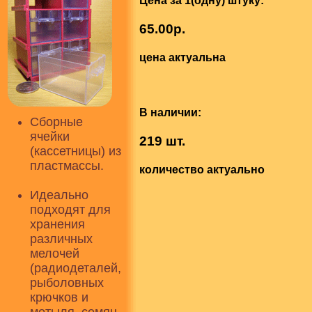
Цена за 1(одну) штуку:
65.00р.
цена актуальна
В наличии:
Сборные
ячейки
219 шт.
(кассетницы) из
пластмассы.
количество актуально
Идеально
подходят для
хранения
различных
мелочей
(радиодеталей,
рыболовных
крючков и