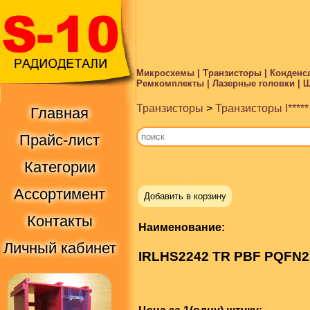
Микросхемы | Транзисторы | Конденса
Ремкомплекты | Лазерные головки | Ше
Транзисторы
>
Транзисторы I*****
Главная
Прайс-лист
Категории
Купить в Москве
Ассортимент
Добавить в корзину
Контакты
Наименование:
Личный кабинет
IRLHS2242 TR PBF PQFN2