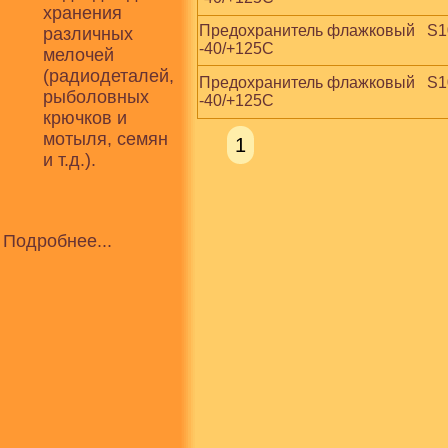
хранения
Предохранитель флажковый   S1035-
различных
-40/+125С
мелочей
(радиодеталей,
Предохранитель флажковый   S1035-
рыболовных
-40/+125С
крючков и
мотыля, семян
1
и т.д.).
Подробнее...