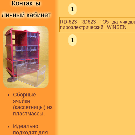
Контакты
1
Личный кабинет
RD-623   RD623   TO5   датчик д
пироэлектрический   WINSEN
1
Сборные
ячейки
(кассетницы) из
пластмассы.
Идеально
подходят для