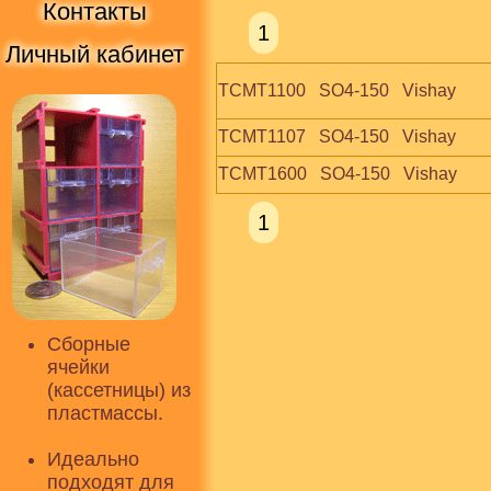
Контакты
1
Личный кабинет
TCMT1100   SO4-150   Vishay
TCMT1107   SO4-150   Vishay
TCMT1600   SO4-150   Vishay
1
Сборные
ячейки
(кассетницы) из
пластмассы.
Идеально
подходят для