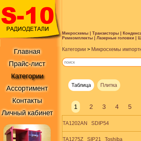
Микросхемы | Транзисторы | Конденса
Ремкомплекты | Лазерные головки | Ше
Категории
>
Микросхемы импорт
Главная
Прайс-лист
Категории
Таблица
Плитка
Ассортимент
Контакты
1
2
3
4
5
Личный кабинет
TA1202AN   SDIP54
TA1275Z   SIP21   Toshiba