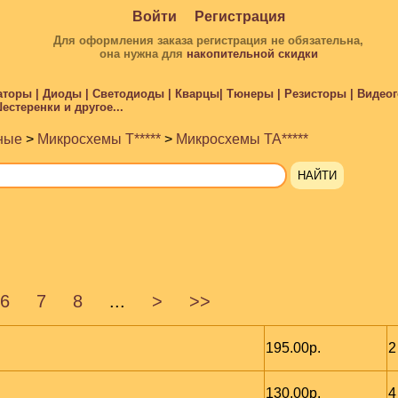
Войти
Регистрация
Для оформления заказа регистрация не обязательна,
она нужна для
накопительной скидки
торы | Диоды | Светодиоды | Кварцы| Тюнеры | Резисторы | Видеого
стеренки и другое...
ные
>
Микросхемы T*****
>
Микросхемы TA*****
6
7
8
...
>
>>
195.00р.
2
130.00р.
4