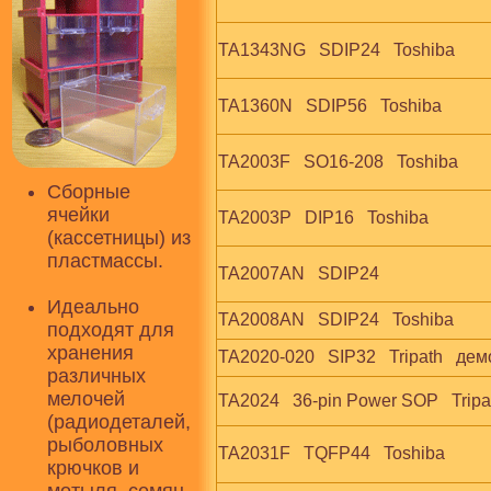
TA1343NG   SDIP24   Toshiba
TA1360N   SDIP56   Toshiba
TA2003F   SO16-208   Toshiba
Сборные
ячейки
TA2003P   DIP16   Toshiba
(кассетницы) из
пластмассы.
TA2007AN   SDIP24
Идеально
TA2008AN   SDIP24   Toshiba
подходят для
хранения
TA2020-020   SIP32   Tripath   де
различных
мелочей
TA2024   36-pin Power SOP   Tripa
(радиодеталей,
рыболовных
TA2031F   TQFP44   Toshiba
крючков и