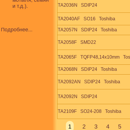
мотыля, семян
TA2036N   SDIP24
и т.д.).
TA2040AF   SO16   Toshiba
Подробнее...
TA2057N   SDIP24   Toshiba
TA2058F   SMD22
TA2065F   TQFP48,14x10mm   Tos
TA2068N   SDIP24   Toshiba
TA2092AN   SDIP24   Toshiba
TA2092N   SDIP24
TA2109F   SO24-208   Toshiba
1
2
3
4
5