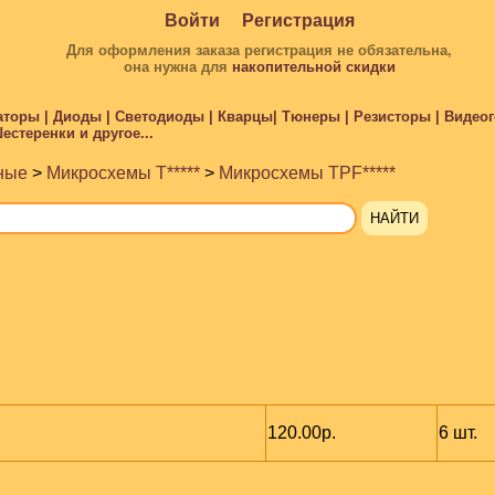
Войти
Регистрация
Для оформления заказа регистрация не обязательна,
она нужна для
накопительной скидки
торы | Диоды | Светодиоды | Кварцы| Тюнеры | Резисторы | Видеого
стеренки и другое...
ные
>
Микросхемы T*****
>
Микросхемы TPF*****
120.00р.
6 шт.