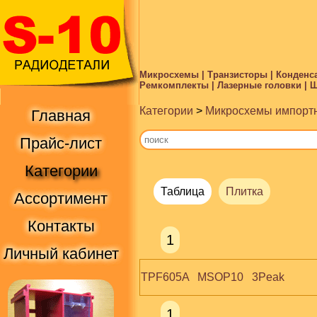
Микросхемы | Транзисторы | Конденса
Ремкомплекты | Лазерные головки | Ше
Категории
>
Микросхемы импорт
Главная
Прайс-лист
Категории
Таблица
Плитка
Ассортимент
Контакты
1
Личный кабинет
TPF605A   MSOP10   3Peak
1