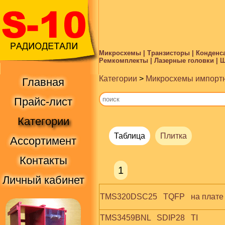
Микросхемы | Транзисторы | Конденса
Ремкомплекты | Лазерные головки | Ше
Категории
>
Микросхемы импорт
Главная
Прайс-лист
Категории
Таблица
Плитка
Ассортимент
Контакты
1
Личный кабинет
TMS320DSC25   TQFP   на плате
TMS3459BNL   SDIP28   TI