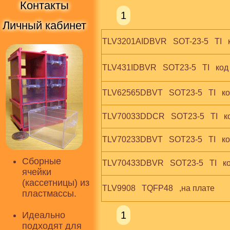
Контакты
1
Личный кабинет
TLV3201AIDBVR   SOT-23-5   TI   
TLV431IDBVR   SOT23-5   TI   код 
TLV62565DBVT   SOT23-5   TI   ко
TLV70033DDCR   SOT23-5   TI   
TLV70233DBVT   SOT23-5   TI   к
Сборные
TLV70433DBVR   SOT23-5   TI   к
ячейки
(кассетницы) из
TLV9908   TQFP48   ,на плате
пластмассы.
1
Идеально
подходят для