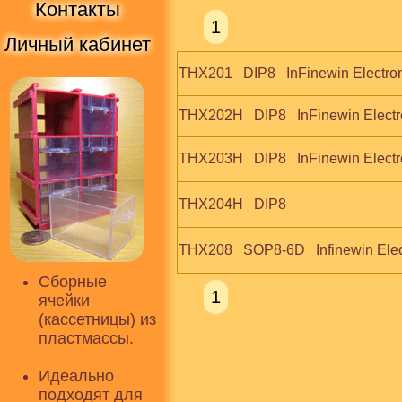
Контакты
1
Личный кабинет
THX201   DIP8   InFinewin Electro
THX202H   DIP8   InFinewin Elect
THX203H   DIP8   InFinewin Elect
THX204H   DIP8
THX208   SOP8-6D   Infinewin Ele
Сборные
1
ячейки
(кассетницы) из
пластмассы.
Идеально
подходят для