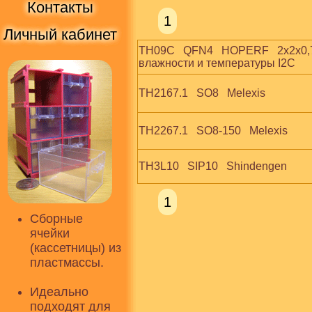
Контакты
1
Личный кабинет
TH09C   QFN4   HOPERF   2х2х0,7
влажности и температуры I2C
TH2167.1   SO8   Melexis
TH2267.1   SO8-150   Melexis
TH3L10   SIP10   Shindengen
1
Сборные
ячейки
(кассетницы) из
пластмассы.
Идеально
подходят для