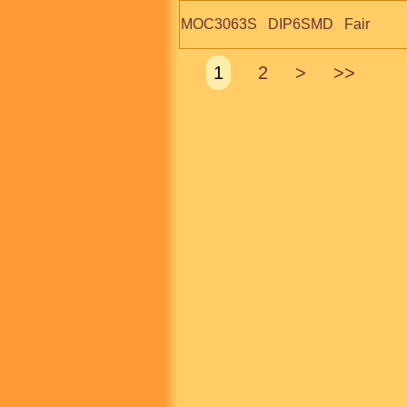
MOC3063S   DIP6SMD   Fair
1
2
>
>>