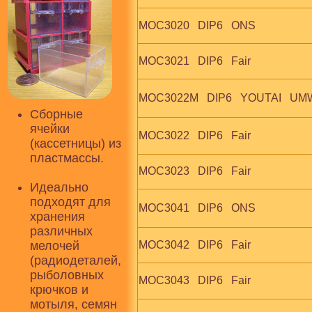
MOC3020   DIP6   ONS
MOC3021   DIP6   Fair
MOC3022M   DIP6   YOUTAI   UM
Сборные
ячейки
MOC3022   DIP6   Fair
(кассетницы) из
пластмассы.
MOC3023   DIP6   Fair
Идеально
подходят для
MOC3041   DIP6   ONS
хранения
различных
мелочей
MOC3042   DIP6   Fair
(радиодеталей,
рыболовных
MOC3043   DIP6   Fair
крючков и
мотыля, семян