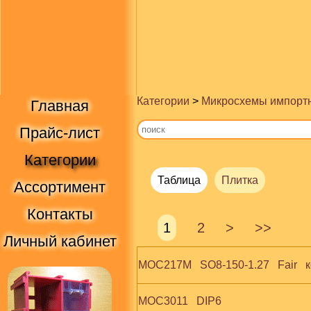
Категории
>
Микросхемы импорт
Главная
Прайс-лист
Категории
Таблица
Плитка
Ассортимент
Контакты
1
2
>
>>
Личный кабинет
MOC217M   SO8-150-1.27   Fair   к
MOC3011   DIP6