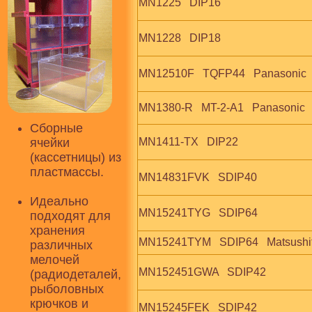
MN1225   DIP16
MN1228   DIP18
MN12510F   TQFP44   Panasonic
MN1380-R   MT-2-A1   Panasonic
Сборные
ячейки
MN1411-TX   DIP22
(кассетницы) из
пластмассы.
MN14831FVK   SDIP40
Идеально
MN15241TYG   SDIP64
подходят для
хранения
MN15241TYM   SDIP64   Matsushi
различных
мелочей
MN152451GWA   SDIP42
(радиодеталей,
рыболовных
крючков и
MN15245FEK   SDIP42