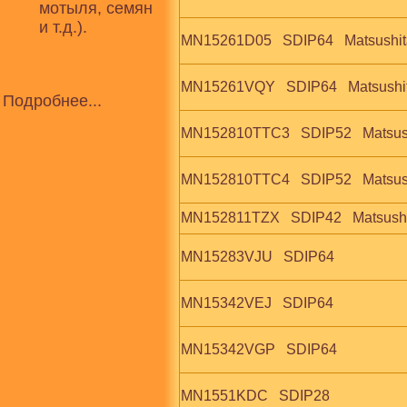
мотыля, семян
и т.д.).
MN15261D05   SDIP64   Matsushit
MN15261VQY   SDIP64   Matsushi
Подробнее...
MN152810TTC3   SDIP52   Matsus
MN152810TTC4   SDIP52   Matsus
MN152811TZX   SDIP42   Matsush
MN15283VJU   SDIP64
MN15342VEJ   SDIP64
MN15342VGP   SDIP64
MN1551KDC   SDIP28