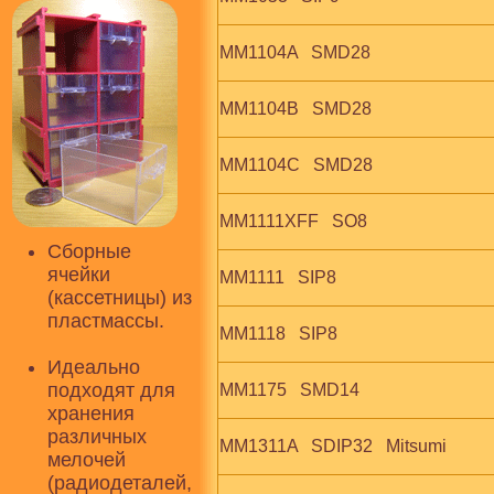
MM1104A   SMD28
MM1104B   SMD28
MM1104C   SMD28
MM1111XFF   SO8
Сборные
ячейки
MM1111   SIP8
(кассетницы) из
пластмассы.
MM1118   SIP8
Идеально
подходят для
MM1175   SMD14
хранения
различных
MM1311A   SDIP32   Mitsumi
мелочей
(радиодеталей,