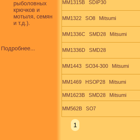
MM1315B   SDIP30
рыболовных
крючков и
мотыля, семян
MM1322   SO8   Mitsumi
и т.д.).
MM1336C   SMD28   Mitsumi
Подробнее...
MM1336D   SMD28
MM1443   SO34-300   Mitsumi
MM1469   HSOP28   Mitsumi
MM1623B   SMD28   Mitsumi
MM562B   SO7
1