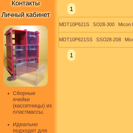
Контакты
1
Личный кабинет
MDT10P621S   SO28-300   Micon 
MDT10P621SS   SSO28-208   Mico
1
Сборные
ячейки
(кассетницы) из
пластмассы.
Идеально
подходят для