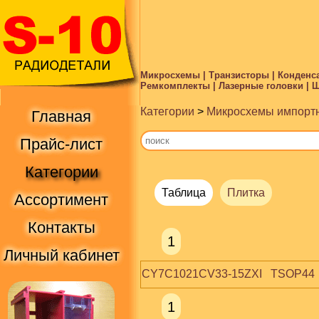
Микросхемы | Транзисторы | Конденса
Ремкомплекты | Лазерные головки | Ше
Категории
>
Микросхемы импорт
Главная
Прайс-лист
Категории
Таблица
Плитка
Ассортимент
Контакты
1
Личный кабинет
CY7C1021CV33-15ZXI   TSOP44  
1