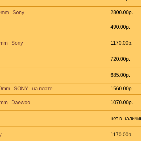
0mm   Sony
2800.00р.
490.00р.
mm   Sony
1170.00р.
720.00р.
685.00р.
0mm   SONY   на плате
1560.00р.
mm   Daewoo
1070.00р.
нет в наличи
y
1170.00р.