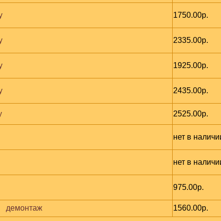
y
1750.00р.
y
2335.00р.
y
1925.00р.
y
2435.00р.
y
2525.00р.
нет в наличи
нет в наличи
975.00р.
   демонтаж
1560.00р.