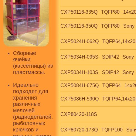
CXP50116-335Q   TQFP80   14x2
CXP50116-350Q   TQFP80   Sony
CXP5024H-062Q   TQFP64,14x20
Сборные
CXP5034H-095S   SDIP42   Sony
ячейки
(кассетницы) из
пластмассы.
CXP5034H-103S   SDIP42   Sony
Идеально
CXP5084H-675Q   TQFP64   14x2
подходят для
хранения
CXP5086H-590Q   TQFP64,14x20
различных
мелочей
CXP80420-118S
(радиодеталей,
рыболовных
крючков и
CXP80720-173Q   TQFP100   Son