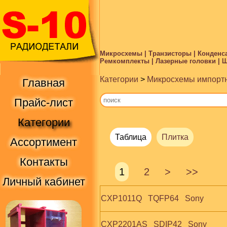
Микросхемы | Транзисторы | Конденса
Ремкомплекты | Лазерные головки | Ше
Категории
>
Микросхемы импорт
Главная
Прайс-лист
Категории
Таблица
Плитка
Ассортимент
Контакты
1
2
>
>>
Личный кабинет
CXP1011Q   TQFP64   Sony
CXP2201AS   SDIP42   Sony