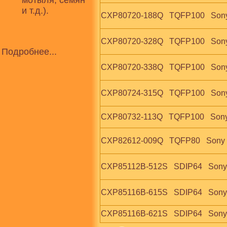
мотыля, семян
и т.д.).
CXP80720-188Q   TQFP100   Son
CXP80720-328Q   TQFP100   Son
Подробнее...
CXP80720-338Q   TQFP100   Son
CXP80724-315Q   TQFP100   Son
CXP80732-113Q   TQFP100   Son
CXP82612-009Q   TQFP80   Sony
CXP85112B-512S   SDIP64   Sony
CXP85116B-615S   SDIP64   Sony
CXP85116B-621S   SDIP64   Sony