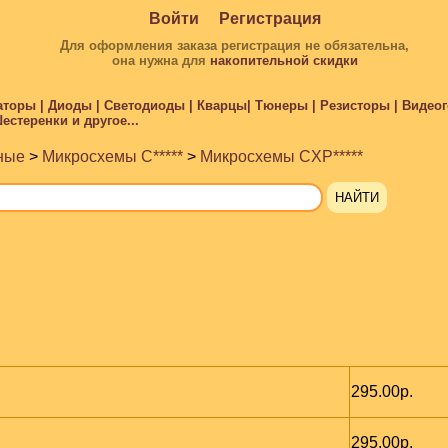
Войти
Регистрация
Для оформления заказа регистрация не обязательна,
она нужна для
накопительной скидки
торы | Диоды | Светодиоды | Кварцы| Тюнеры | Резисторы | Видеого
стеренки и другое...
ные
>
Микросхемы C*****
>
Микросхемы CXP*****
295.00р.
295.00р.