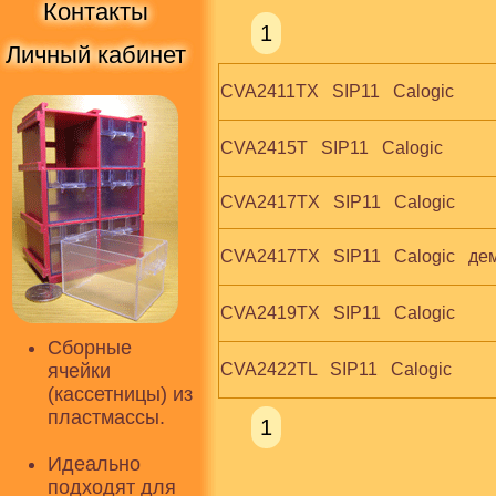
Контакты
1
Личный кабинет
CVA2411TX   SIP11   Calogic
CVA2415T   SIP11   Calogic
CVA2417TX   SIP11   Calogic
CVA2417TX   SIP11   Calogic   д
CVA2419TX   SIP11   Calogic
Сборные
ячейки
CVA2422TL   SIP11   Calogic
(кассетницы) из
пластмассы.
1
Идеально
подходят для