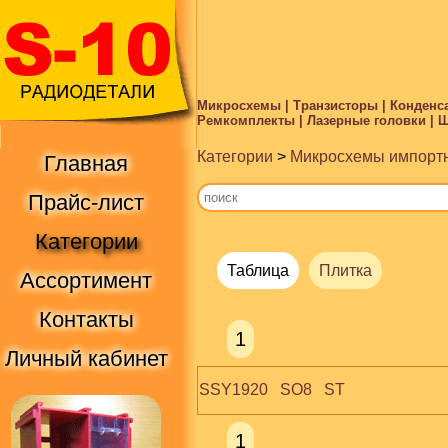
Микросхемы | Транзисторы | Конденса
Ремкомплекты | Лазерные головки | Ше
Категории
>
Микросхемы импорт
Главная
Прайс-лист
Категории
Таблица
Плитка
Ассортимент
Контакты
1
Личный кабинет
SSY1920   SO8   ST
1