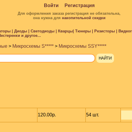
Войти
Регистрация
Для оформления заказа регистрация не обязательна,
она нужна для
накопительной скидки
торы | Диоды | Светодиоды | Кварцы| Тюнеры | Резисторы | Видеого
стеренки и другое...
ные
>
Микросхемы S*****
>
Микросхемы SSY*****
120.00р.
54 шт.