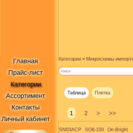
Категории
>
Микросхемы импорт
Главная
Прайс-лист
Категории
Таблица
Плитка
Ассортимент
Контакты
1
2
>
>>
Личный кабинет
SN03ACP   SO8-150   On-Bright