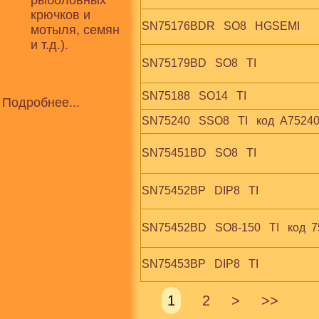
рыболовных
крючков и
SN75176BDR   SO8   HGSEMI
мотыля, семян
и т.д.).
SN75179BD   SO8   TI
SN75188   SO14   TI
Подробнее...
SN75240   SSO8   TI   код  A7524
SN75451BD   SO8   TI
SN75452BP   DIP8   TI
SN75452BD   SO8-150   TI   код  
SN75453BP   DIP8   TI
1
2
>
>>