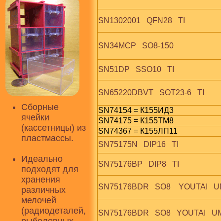
SN1302001   QFN28   TI
SN34MCP   SO8-150
SN51DP   SSO10   TI
SN65220DBVT   SOT23-6   TI
Сборные
SN74154 = К155ИД3
ячейки
SN74175 = К155ТМ8
(кассетницы) из
SN74367 = К155ЛП11
пластмассы.
SN75175N   DIP16   TI
Идеально
SN75176BP   DIP8   TI
подходят для
хранения
SN75176BDR   SO8    YOUTAI   U
различных
мелочей
(радиодеталей,
SN75176BDR   SO8   YOUTAI   U