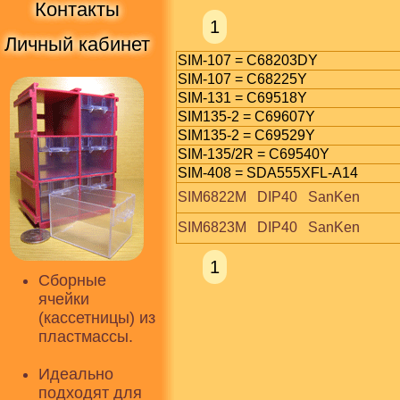
Контакты
1
Личный кабинет
SIM-107 = C68203DY
SIM-107 = C68225Y
SIM-131 = C69518Y
SIM135-2 = C69607Y
SIM135-2 = C69529Y
SIM-135/2R = C69540Y
SIM-408 = SDA555XFL-A14
SIM6822M   DIP40   SanKen
SIM6823M   DIP40   SanKen
1
Сборные
ячейки
(кассетницы) из
пластмассы.
Идеально
подходят для