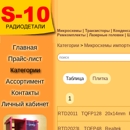
Микросхемы | Транзисторы | Конденса
Ремкомплекты | Лазерные головки | Ше
Категории
>
Микросхемы импорт
Главная
Прайс-лист
Категории
Таблица
Плитка
Ассортимент
Контакты
1
Личный кабинет
RTD2011   TQFP128   20x14mm   
RTD2023L   TQFP48   Realtek