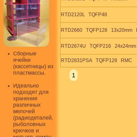
RTD2120L   TQFP48
RTD2660   TQFP128   13x20mm  
RTD2674U   TQFP216   24x24mm
Сборные
ячейки
RTD2831PSA   TQFP128   RMC
(кассетницы) из
пластмассы.
1
Идеально
подходят для
хранения
различных
мелочей
(радиодеталей,
рыболовных
крючков и