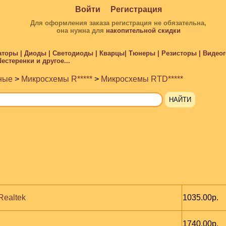
Войти
Регистрация
Для оформления заказа регистрация не обязательна,
она нужна для
накопительной скидки
торы | Диоды | Светодиоды | Кварцы| Тюнеры | Резисторы | Видеого
стеренки и другое...
ные
>
Микросхемы R*****
>
Микросхемы RTD*****
Realtek
1035.00р.
1740.00р.