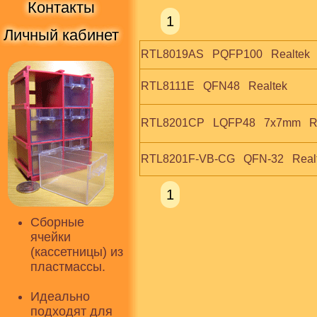
Контакты
1
Личный кабинет
RTL8019AS   PQFP100   Realtek
RTL8111E   QFN48   Realtek
RTL8201CP   LQFP48   7x7mm   R
RTL8201F-VB-CG   QFN-32   Real
1
Сборные
ячейки
(кассетницы) из
пластмассы.
Идеально
подходят для