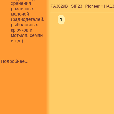
хранения
PA3029B   SIP23   Pioneer = HA1
различных
мелочей
(радиодеталей,
1
рыболовных
крючков и
мотыля, семян
и т.д.).
Подробнее...