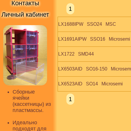
Контакты
1
Личный кабинет
LX1688IPW   SSO24   MSC
LX1691AIPW   SSO16   Microsem
LX1722   SMD44
LX6503AID   SO16-150   Microsem
LX6523AID   SO14   Microsemi
Сборные
ячейки
1
(кассетницы) из
пластмассы.
Идеально
подходят для