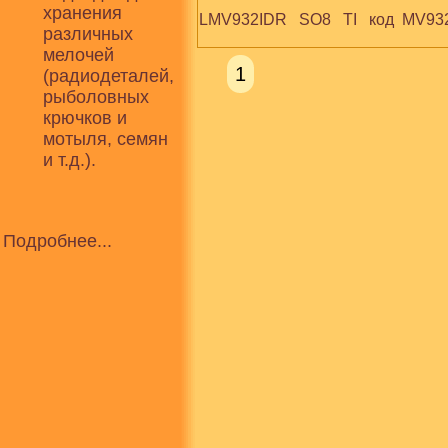
хранения
LMV932IDR   SO8   TI   код  MV93
различных
мелочей
1
(радиодеталей,
рыболовных
крючков и
мотыля, семян
и т.д.).
Подробнее...