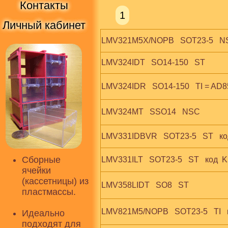
Контакты
1
Личный кабинет
LMV321M5X/NOPB   SOT23-5   NS
LMV324IDT   SO14-150   ST
LMV324IDR   SO14-150   TI = AD
LMV324MT   SSO14   NSC
LMV331IDBVR   SOT23-5   ST   ко
Сборные
LMV331ILT   SOT23-5   ST   код  
ячейки
(кассетницы) из
LMV358LIDT   SO8   ST
пластмассы.
LMV821M5/NOPB   SOT23-5   TI   
Идеально
подходят для