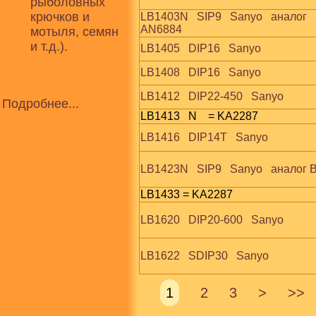
рыболовных
крючков и
LB1403N   SIP9   Sanyo   аналог   
AN6884
мотыля, семян
и т.д.).
LB1405   DIP16   Sanyo
LB1408   DIP16   Sanyo
LB1412   DIP22-450   Sanyo
Подробнее...
LB1413   N    = KA2287
LB1416   DIP14T   Sanyo
LB1423N   SIP9   Sanyo   аналог
LB1433 = KA2287
LB1620   DIP20-600   Sanyo
LB1622   SDIP30   Sanyo
1
2
3
>
>>