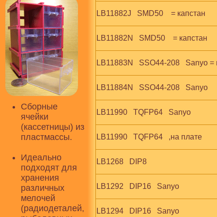
LB11882J   SMD50    = капстан
LB11882N   SMD50    = капстан
LB11883N   SSO44-208   Sanyo = 
LB11884N   SSO44-208   Sanyo
Сборные
LB11990   TQFP64   Sanyo
ячейки
(кассетницы) из
пластмассы.
LB11990   TQFP64   ,на плате
Идеально
LB1268   DIP8
подходят для
хранения
LB1292   DIP16   Sanyo
различных
мелочей
(радиодеталей,
LB1294   DIP16   Sanyo