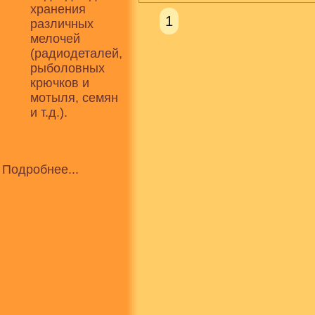
хранения
1
различных
мелочей
(радиодеталей,
рыболовных
крючков и
мотыля, семян
и т.д.).
Подробнее...