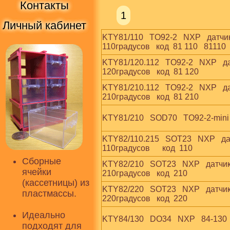
Контакты
1
Личный кабинет
KTY81/110   TO92-2   NXP   датчи
110градусов   код  81 110   81110
KTY81/120.112   TO92-2   NXP   д
120градусов   код  81 120
KTY81/210.112   TO92-2   NXP   д
210градусов   код  81 210
KTY81/210   SOD70   TO92-2-mini 
KTY82/110.215   SOT23   NXP   д
110градусов      код  110
Сборные
KTY82/210   SOT23   NXP   датчи
ячейки
210градусов   код  210
(кассетницы) из
KTY82/220   SOT23   NXP   датчи
пластмассы.
220градусов   код  220
Идеально
KTY84/130   DO34   NXP   84-130
подходят для