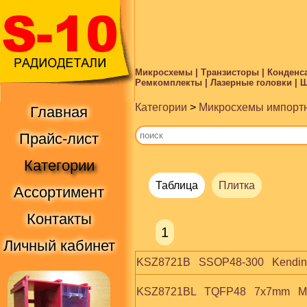
Микросхемы | Транзисторы | Конденса
Ремкомплекты | Лазерные головки | Ше
Категории
>
Микросхемы импорт
Главная
Прайс-лист
Категории
Таблица
Плитка
Ассортимент
Контакты
1
Личный кабинет
KSZ8721B   SSOP48-300   Kendin
KSZ8721BL   TQFP48   7x7mm   Mi