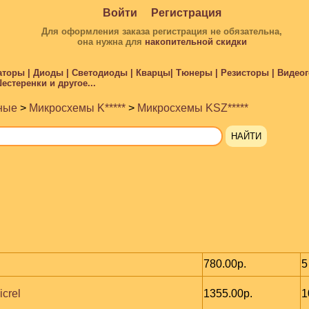
Войти
Регистрация
Для оформления заказа регистрация не обязательна,
она нужна для
накопительной скидки
торы | Диоды | Светодиоды | Кварцы| Тюнеры | Резисторы | Видеого
стеренки и другое...
ные
>
Микросхемы K*****
>
Микросхемы KSZ*****
780.00р.
5
crel
1355.00р.
1