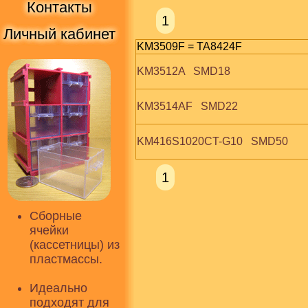
Контакты
1
Личный кабинет
KM3509F = TA8424F
KM3512A   SMD18
KM3514AF   SMD22
KM416S1020CT-G10   SMD50
1
Сборные
ячейки
(кассетницы) из
пластмассы.
Идеально
подходят для