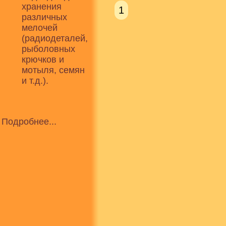
хранения
1
различных
мелочей
(радиодеталей,
рыболовных
крючков и
мотыля, семян
и т.д.).
Подробнее...