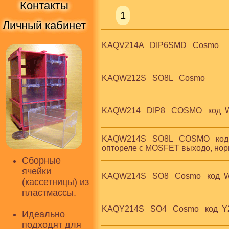
Контакты
1
Личный кабинет
KAQV214A   DIP6SMD   Cosmo
KAQW212S   SO8L   Cosmo
KAQW214   DIP8   COSMO   код 
KAQW214S   SO8L   COSMO   код 
оптореле c MOSFET выходо, нор
Сборные
ячейки
KAQW214S   SO8   Cosmo   код 
(кассетницы) из
пластмассы.
KAQY214S   SO4   Cosmo   код  
Идеально
подходят для