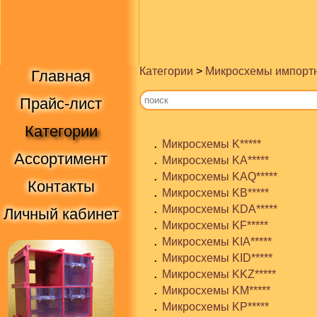
Категории
>
Микросхемы импорт
Главная
Прайс-лист
Категории
.
Микросхемы K*****
Ассортимент
.
Микросхемы KA*****
.
Микросхемы KAQ*****
Контакты
.
Микросхемы KB*****
.
Микросхемы KDA*****
Личный кабинет
.
Микросхемы KF*****
.
Микросхемы KIA*****
.
Микросхемы KID*****
.
Микросхемы KKZ*****
.
Микросхемы KM*****
.
Микросхемы KP*****