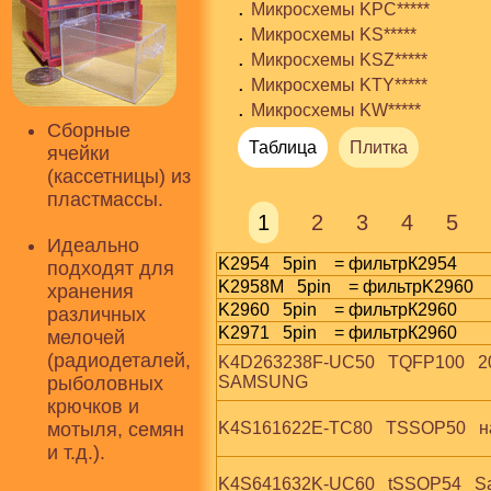
.
Микросхемы KPC*****
.
Микросхемы KS*****
.
Микросхемы KSZ*****
.
Микросхемы KTY*****
.
Микросхемы KW*****
Сборные
Таблица
Плитка
ячейки
(кассетницы) из
пластмассы.
1
2
3
4
5
Идеально
K2954   5pin    = фильтрК2954
подходят для
K2958M   5pin    = фильтрK2960
хранения
K2960   5pin    = фильтрК2960
различных
K2971   5pin    = фильтрК2960
мелочей
(радиодеталей,
K4D263238F-UC50   TQFP100   20
рыболовных
SAMSUNG
крючков и
мотыля, семян
K4S161622E-TC80   TSSOP50   н
и т.д.).
K4S641632K-UC60   tSSOP54   