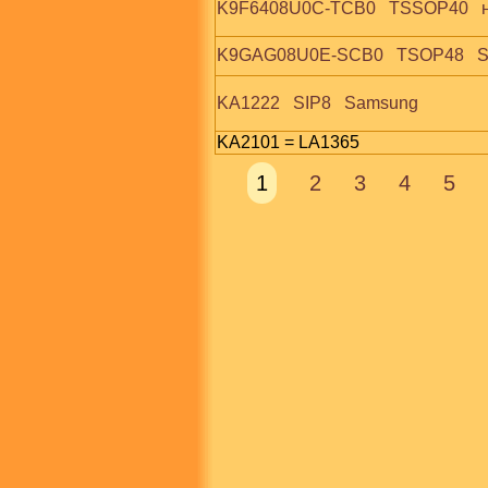
K9F6408U0C-TCB0   TSSOP40   н
K9GAG08U0E-SCB0   TSOP48   
KA1222   SIP8   Samsung
KA2101 = LA1365
1
2
3
4
5