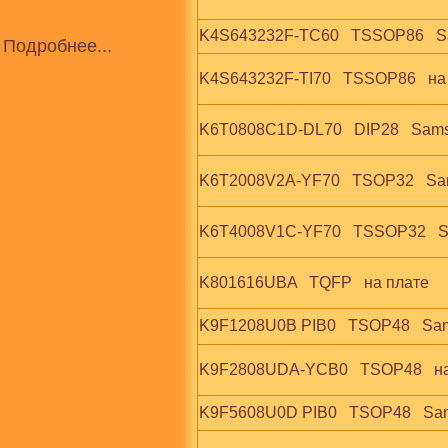
K4S643232F-TC60   TSSOP86   
Подробнее...
K4S643232F-TI70   TSSOP86   на
K6T0808C1D-DL70   DIP28   Sam
K6T2008V2A-YF70   TSOP32   S
K6T4008V1C-YF70   TSSOP32   
K801616UBA   TQFP   на плате
K9F1208U0B PIB0   TSOP48   Sa
K9F2808UDA-YCB0   TSOP48   на
K9F5608U0D PIB0   TSOP48   S