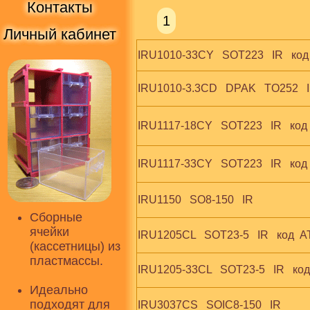
Контакты
1
Личный кабинет
IRU1010-33CY   SOT223   IR   код
IRU1010-3.3CD   DPAK   TO252   
IRU1117-18CY   SOT223   IR   код 
IRU1117-33CY   SOT223   IR   код 
IRU1150   SO8-150   IR
Сборные
ячейки
IRU1205CL   SOT23-5   IR   код  
(кассетницы) из
пластмассы.
IRU1205-33CL   SOT23-5   IR   ко
Идеально
подходят для
IRU3037CS   SOIC8-150   IR