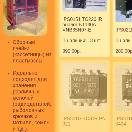
IPS0151 TO220 IR
аналог BT140A
IPS021
VNB35N07-E
В налич
В наличии: 13 шт.
Сборные
ячейки
280.00р
390.00р.
(кассетницы) из
пластмассы.
Идеально
подходят для
хранения
различных
мелочей
(радиодеталей,
рыболовных
крючков и
IPS511G SO8 IR PN
IPS511
мотыля, семян
021
0404
и т.д.).