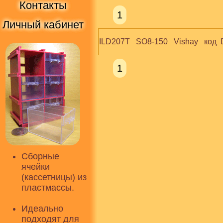
Контакты
1
Личный кабинет
ILD207T   SO8-150   Vishay   код  
1
Сборные
ячейки
(кассетницы) из
пластмассы.
Идеально
подходят для