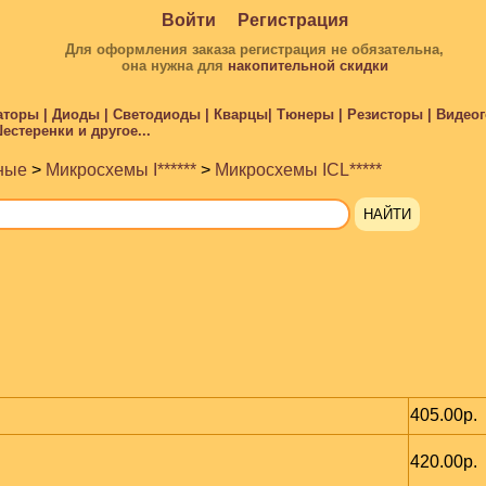
Войти
Регистрация
Для оформления заказа регистрация не обязательна,
она нужна для
накопительной скидки
торы | Диоды | Светодиоды | Кварцы| Тюнеры | Резисторы | Видеого
стеренки и другое...
ные
>
Микросхемы I******
>
Микросхемы ICL*****
405.00р.
420.00р.