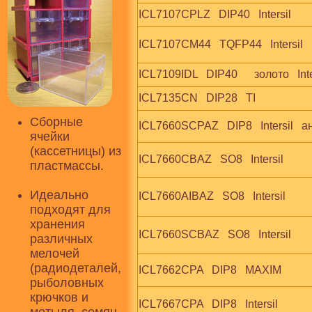
ICL7107CPLZ   DIP40   Intersil
ICL7107CM44   TQFP44   Intersil
ICL7109IDL   DIP40      золото   Inte
ICL7135CN   DIP28   TI
Сборные
ICL7660SCPAZ   DIP8   Intersil  
ячейки
(кассетницы) из
ICL7660CBAZ   SO8   Intersil
пластмассы.
Идеально
ICL7660AIBAZ   SO8   Intersil
подходят для
хранения
ICL7660SCBAZ   SO8   Intersil
различных
мелочей
(радиодеталей,
ICL7662CPA   DIP8   MAXIM
рыболовных
крючков и
ICL7667CPA   DIP8   Intersil