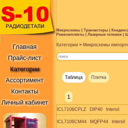
Микросхемы | Транзисторы | Конденса
Ремкомплекты | Лазерные головки | Ше
Категории
>
Микросхемы импорт
Главная
Прайс-лист
Категории
Таблица
Плитка
Ассортимент
Контакты
1
Личный кабинет
ICL7106CPLZ   DIP40   Intersil
ICL7106CM44   MQFP44   Intersil