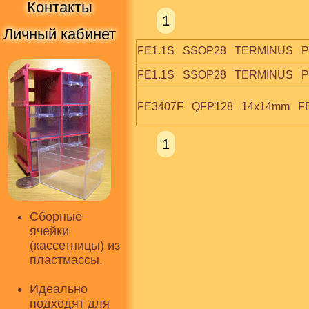
Контакты
1
Личный кабинет
FE1.1S   SSOP28   TERMINUS  
FE1.1S   SSOP28   TERMINUS  
FE3407F   QFP128   14x14mm   F
1
Сборные
ячейки
(кассетницы) из
пластмассы.
Идеально
подходят для