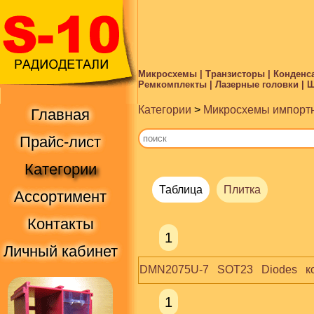
Микросхемы | Транзисторы | Конденса
Ремкомплекты | Лазерные головки | Ше
Категории
>
Микросхемы импорт
Главная
Прайс-лист
Категории
Таблица
Плитка
Ассортимент
Контакты
1
Личный кабинет
DMN2075U-7   SOT23   Diodes   к
1