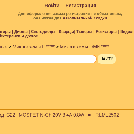
Войти
Регистрация
Для оформления заказа регистрация не обязательна,
она нужна для
накопительной скидки
торы | Диоды | Светодиоды | Кварцы| Тюнеры | Резисторы | Видеого
стеренки и другое...
ные
>
Микросхемы D*****
>
Микросхемы DMN*****
од  G22   MOSFET N-Ch 20V 3.4A 0.8W   =   IRLML2502