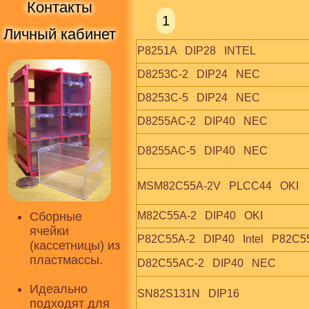
Контакты
1
Личный кабинет
P8251A   DIP28   INTEL
D8253C-2   DIP24   NEC
D8253C-5   DIP24   NEC
D8255AC-2   DIP40   NEC
D8255AC-5   DIP40   NEC
MSM82C55A-2V   PLCC44   OKI
Сборные
M82C55A-2   DIP40   OKI
ячейки
P82C55A-2   DIP40   Intel   P82C
(кассетницы) из
пластмассы.
D82C55AC-2   DIP40   NEC
Идеально
SN82S131N   DIP16
подходят для