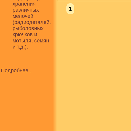
хранения
1
различных
мелочей
(радиодеталей,
рыболовных
крючков и
мотыля, семян
и т.д.).
Подробнее...