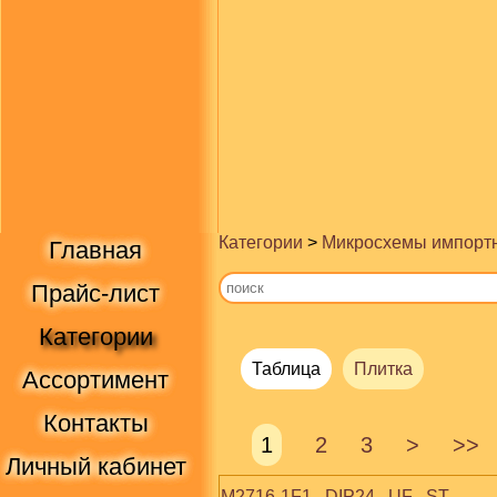
Категории
>
Микросхемы импорт
Главная
Прайс-лист
Категории
Таблица
Плитка
Ассортимент
Контакты
1
2
3
>
>>
Личный кабинет
M2716-1F1   DIP24   UF   ST