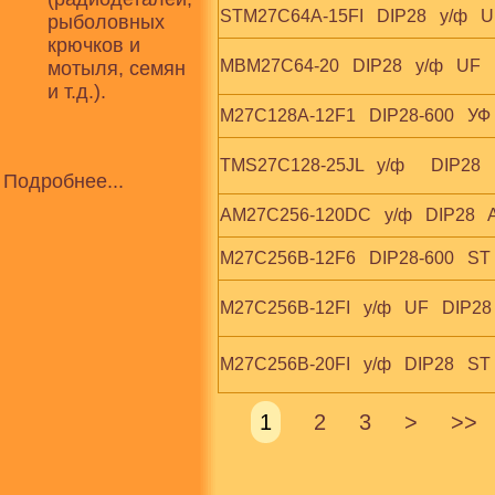
STM27C64A-15FI   DIP28   у/ф   U
рыболовных
крючков и
MBM27C64-20   DIP28   у/ф   UF   
мотыля, семян
и т.д.).
M27C128A-12F1   DIP28-600   УФ
TMS27C128-25JL   у/ф      DIP28
Подробнее...
AM27C256-120DC   у/ф   DIP28  
M27C256B-12F6   DIP28-600   ST 
M27C256B-12FI   у/ф   UF   DIP28 
M27C256B-20FI   у/ф   DIP28   ST
1
2
3
>
>>