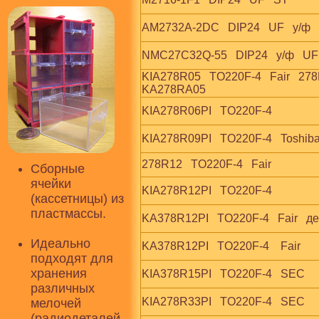
AM2732A-2DC   DIP24   UF   у/ф 
NMC27C32Q-55   DIP24   у/ф   UF
KIA278R05   TO220F-4   Fair   278
KA278RA05
KIA278R06PI   TO220F-4
KIA278R09PI   TO220F-4   Toshiba
278R12   TO220F-4   Fair
Сборные
ячейки
KIA278R12PI   TO220F-4
(кассетницы) из
пластмассы.
KA378R12PI   TO220F-4   Fair   
Идеально
KA378R12PI   TO220F-4    Fair
подходят для
хранения
KIA378R15PI   TO220F-4   SEC
различных
KIA278R33PI   TO220F-4   SEC
мелочей
(радиодеталей,