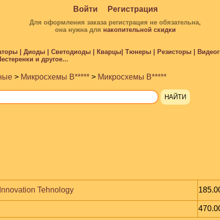
Войти
Регистрация
Для оформления заказа регистрация не обязательна,
она нужна для
накопительной скидки
торы | Диоды | Светодиоды | Кварцы| Тюнеры | Резисторы | Видеого
стеренки и другое...
ные
>
Микросхемы B*****
>
Микросхемы B*****
Innovation Tehnology
185.0
470.0