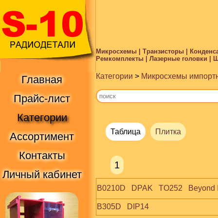
Микросхемы | Транзисторы | Конденса
Ремкомплекты | Лазерные головки | Ше
Категории
>
Микросхемы импорт
Главная
Прайс-лист
Категории
Таблица
Плитка
Ассортимент
Контакты
1
Личный кабинет
B0210D   DPAK   TO252   Beyond 
B305D   DIP14