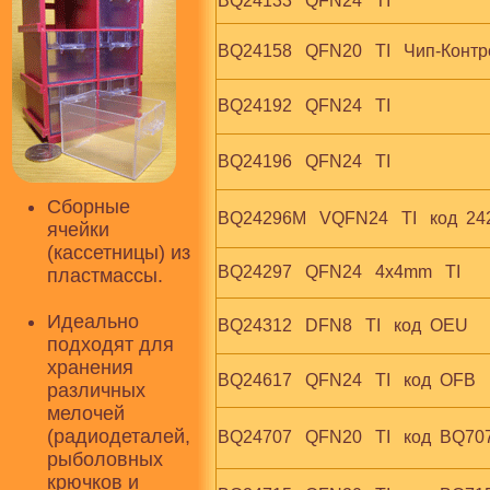
BQ24133   QFN24   TI
BQ24158   QFN20   TI   Чип-Конт
BQ24192   QFN24   TI
BQ24196   QFN24   TI
Сборные
BQ24296M   VQFN24   TI   код  2
ячейки
(кассетницы) из
BQ24297   QFN24   4x4mm   TI
пластмассы.
Идеально
BQ24312   DFN8   TI   код  OEU
подходят для
хранения
BQ24617   QFN24   TI   код  OFB
различных
мелочей
(радиодеталей,
BQ24707   QFN20   TI   код  BQ70
рыболовных
крючков и