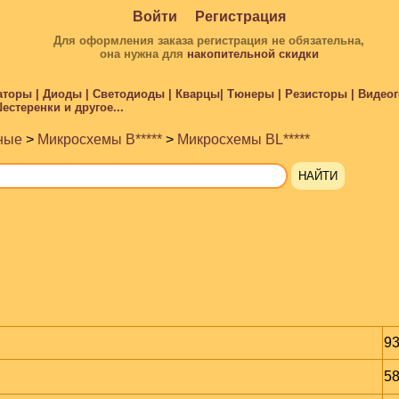
Войти
Регистрация
Для оформления заказа регистрация не обязательна,
она нужна для
накопительной скидки
торы | Диоды | Светодиоды | Кварцы| Тюнеры | Резисторы | Видеого
стеренки и другое...
ные
>
Микросхемы B*****
>
Микросхемы BL*****
93
58