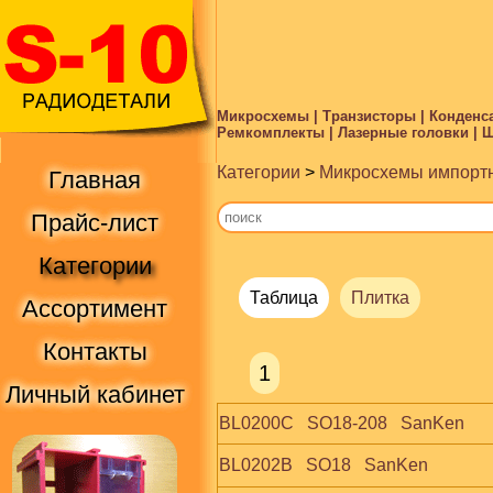
Микросхемы | Транзисторы | Конденса
Ремкомплекты | Лазерные головки | Ше
Категории
>
Микросхемы импорт
Главная
Прайс-лист
Категории
Таблица
Плитка
Ассортимент
Контакты
1
Личный кабинет
BL0200C   SO18-208   SanKen
BL0202B   SO18   SanKen