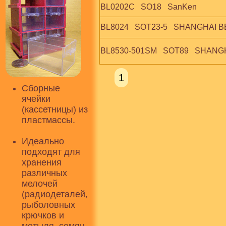
BL0202C   SO18   SanKen
BL8024   SOT23-5   SHANGHAI BE
BL8530-501SM   SOT89   SHANGH
1
Сборные
ячейки
(кассетницы) из
пластмассы.
Идеально
подходят для
хранения
различных
мелочей
(радиодеталей,
рыболовных
крючков и