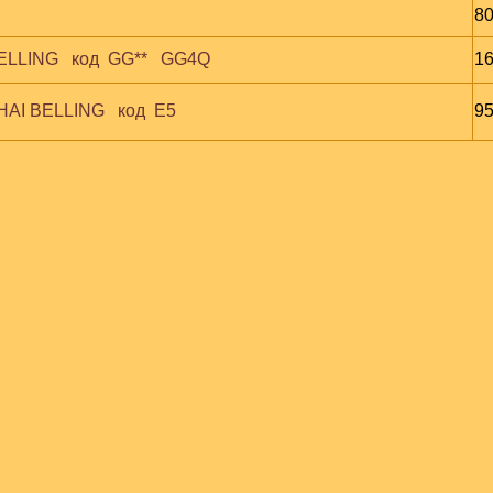
80
LLING   код  GG**   GG4Q
16
AI BELLING   код  E5
95