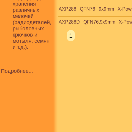
хранения
AXP288   QFN76   9x9mm   X-Pow
различных
мелочей
(радиодеталей,
AXP288D   QFN76,9x9mm   X-Pow
рыболовных
крючков и
1
мотыля, семян
и т.д.).
Подробнее...